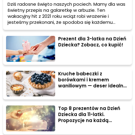
uśmiechnięta
Dziś radosne święto naszych pociech. Mamy dla was
świetny przepis na galaretkę w arbuzie. Ten
wakacyjny hit z 2021 roku wciąż robi wrażenie i
jesteśmy przekonani, że spodoba się każdemu
dziecku. Do dzieła!
Prezent dla 3-latka na Dzień
Dziecka? Zobacz, co kupić!
Kruche babeczki z
borówkami i kremem
waniliowym — deser idealny
na Dzień Dziecka
Top 8 prezentów na Dzień
Dziecka dla 11-latki.
Propozycje na każdą
kieszeń!