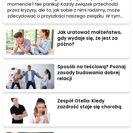
momencie? Nie panikuj! Każdy związek przechodzi
przez kryzysy, ale to, jak sobie z nimi radzimy, może
zdecydować o przyszłości naszego związku. W tym
artykule podzielimy się z Tobą kilkoma poradami,
które pomogą Ci przetrwać kryzys w związku i
Jak uratować małżeństwo,
odnowić więź między Tobą i Twoim partnerem.
gdy wydaje się, że jest za
późno?
Sposób na teściową? Poznaj
zasady budowania dobrej
relacji
Zespół Otella: Kiedy
zazdrość staje się chorobą