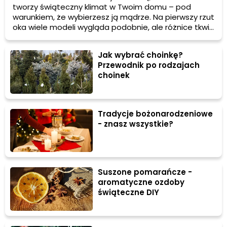
tworzy świąteczny klimat w Twoim domu – pod
warunkiem, że wybierzesz ją mądrze. Na pierwszy rzut
oka wiele modeli wygląda podobnie, ale różnice tkwią
w detalach, które zadecydują o trwałości, wygodzie
użytkowania i efekcie wizualnym. Zanim podejmiesz
Jak wybrać choinkę?
decyzję, warto wiedzieć, na co zwrócić uwagę, by
Przewodnik po rodzajach
uniknąć rozczarowania. Odpowiedni materiał,
choinek
przemyślany kształt i kilka praktycznych dodatków
mogą całkowicie odmienić Twoje święta.
Tradycje bożonarodzeniowe
- znasz wszystkie?
Suszone pomarańcze -
aromatyczne ozdoby
świąteczne DIY