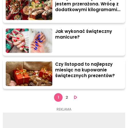
jestem przerażona. Wrócę z
dodatkowymi kilogramami
na wadze!". #Fit święta - czy
to możliwe?
Jak wykonać świąteczny
manicure?
Czy listopad to najlepszy
miesiąc na kupowanie
świątecznych prezentów?
1
2
REKLAMA