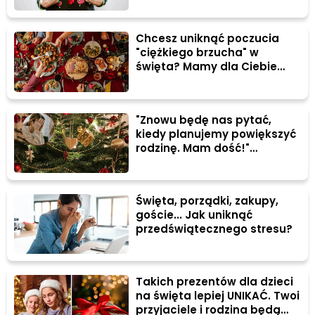
Chcesz uniknąć poczucia
"ciężkiego brzucha" w
święta? Mamy dla Ciebie
ważną radę!
"Znowu będę nas pytać,
kiedy planujemy powiększyć
rodzinę. Mam dość!"
Niedyskretne pytania o
dziecko przy świątecznym
stole... Co robić?
Święta, porządki, zakupy,
goście... Jak uniknąć
przedświątecznego stresu?
Takich prezentów dla dzieci
na święta lepiej UNIKAĆ. Twoi
przyjaciele i rodzina będą