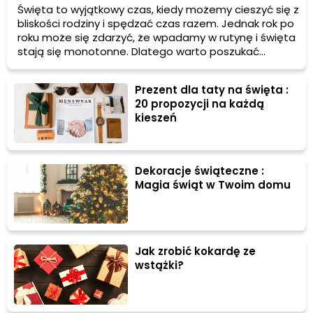
Święta to wyjątkowy czas, kiedy możemy cieszyć się z
bliskości rodziny i spędzać czas razem. Jednak rok po
roku może się zdarzyć, że wpadamy w rutynę i święta
stają się monotonne. Dlatego warto poszukać
oryginalnych sposobów na spędzanie tego
magicznego czasu. Przedstawiamy kilka pomysłów,
Prezent dla taty na święta :
które mogą sprawić, że święta będą jeszcze bardziej
20 propozycji na każdą
niezapomniane.
kieszeń
Dekoracje świąteczne :
Magia świąt w Twoim domu
Jak zrobić kokardę ze
wstążki?