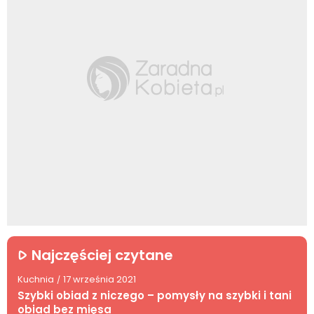
Najczęściej czytane
Kuchnia
17 września 2021
/
Szybki obiad z niczego – pomysły na szybki i tani
obiad bez mięsa