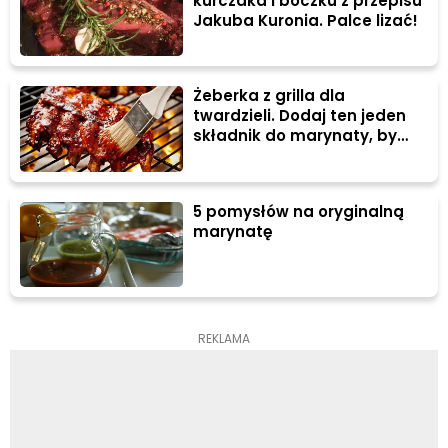
kurczaka i boczku z przepisu
Jakuba Kuronia. Palce lizać!
Żeberka z grilla dla
twardzieli. Dodaj ten jeden
składnik do marynaty, by
dotrzeć do jego serca
5 pomysłów na oryginalną
marynatę
REKLAMA