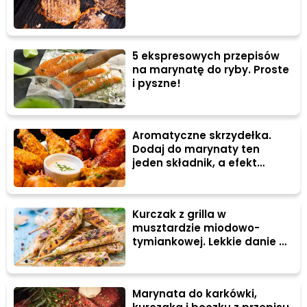
5 ekspresowych przepisów
na marynatę do ryby. Proste
i pyszne!
Aromatyczne skrzydełka.
Dodaj do marynaty ten
jeden składnik, a efekt
będzie WOW
Kurczak z grilla w
musztardzie miodowo-
tymiankowej. Lekkie danie o
cudownym aromacie
Marynata do karkówki,