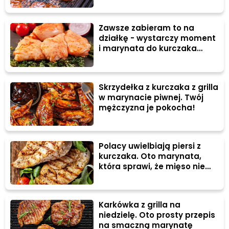
Zawsze zabieram to na
działkę - wystarczy moment
i marynata do kurczaka
gotowa
Skrzydełka z kurczaka z grilla
w marynacie piwnej. Twój
mężczyzna je pokocha!
Polacy uwielbiają piersi z
kurczaka. Oto marynata,
która sprawi, że mięso nie
będzie suche
Karkówka z grilla na
niedzielę. Oto prosty przepis
na smaczną marynatę