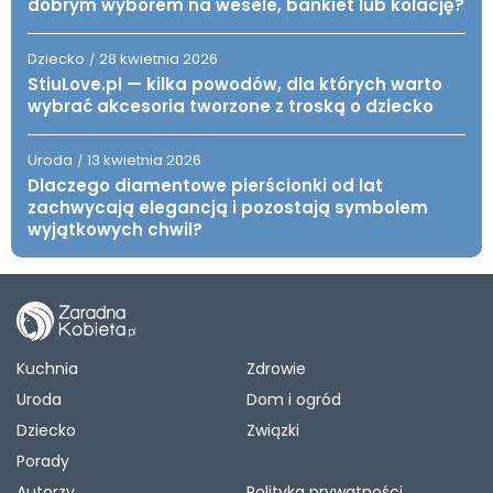
dobrym wyborem na wesele, bankiet lub kolację?
Dziecko
28 kwietnia 2026
/
StiuLove.pl — kilka powodów, dla których warto
wybrać akcesoria tworzone z troską o dziecko
Uroda
13 kwietnia 2026
/
Dlaczego diamentowe pierścionki od lat
zachwycają elegancją i pozostają symbolem
wyjątkowych chwil?
Kuchnia
Zdrowie
Uroda
Dom i ogród
Dziecko
Związki
Porady
Autorzy
Polityka prywatności