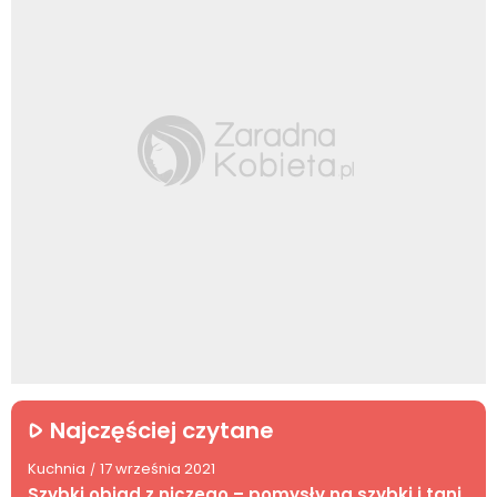
Najczęściej czytane
Kuchnia
17 września 2021
/
Szybki obiad z niczego – pomysły na szybki i tani