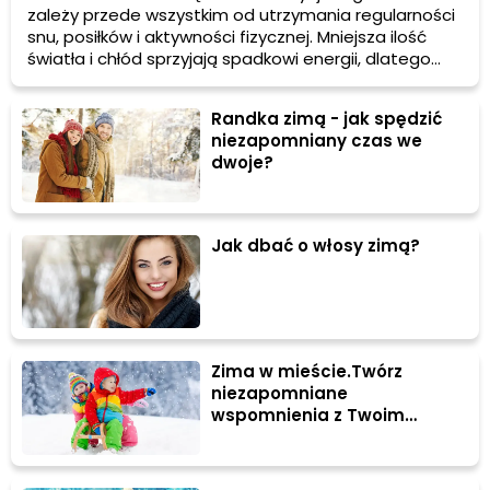
zależy przede wszystkim od utrzymania regularności
snu, posiłków i aktywności fizycznej. Mniejsza ilość
światła i chłód sprzyjają spadkowi energii, dlatego
kluczowe stają się ciepłe, odżywcze posiłki, codzienny
ruch oraz odpowiednie nawodnienie. Równowaga
Randka zimą - jak spędzić
mikrobiomu też jest ważnym elementem, ponieważ
niezapomniany czas we
wpływa na prawidłowe funkcjonowanie organizmu.
dwoje?
Jak dbać o włosy zimą?
Zima w mieście.Twórz
niezapomniane
wspomnienia z Twoim
dzieckiem