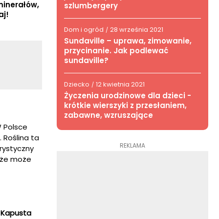
minerałów,
szlumbergery
aj!
Dom i ogród
28 września 2021
/
Sundaville – uprawa, zimowanie,
przycinanie. Jak podlewać
sundaville?
Dziecko
12 kwietnia 2021
/
Życzenia urodzinowe dla dzieci -
krótkie wierszyki z przesłaniem,
zabawne, wzruszające
W Polsce
 Roślina ta
REKLAMA
rystyczny
, że może
.
Kapusta