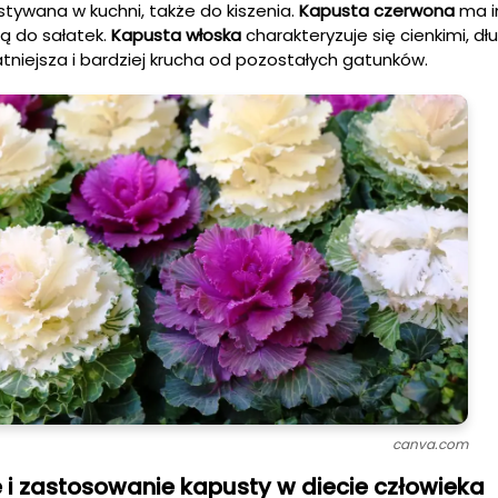
stywana w kuchni, także do kiszenia.
Kapusta czerwona
ma i
lną do sałatek.
Kapusta włoska
charakteryzuje się cienkimi, dłu
atniejsza i bardziej krucha od pozostałych gatunków.
canva.com
 i zastosowanie kapusty w diecie człowieka