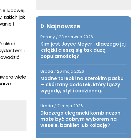
ie ludowej.
, takich jak
wanie i
Najnowsze
Porady
23 czerwca 2026
/
ć układ
Kim jest Joyce Meyer i dlaczego jej
książki cieszą się tak dużą
ksydantem i
popularnością?
rowadzić
Uroda
26 maja 2026
/
awiera wiele
Modne torebki na szerokim pasku
arze.
— skórzany dodatek, który łączy
wygodę, styl i codzienną
funkcjonalność
Uroda
21 maja 2026
/
Dlaczego elegancki kombinezon
może być dobrym wyborem na
wesele, bankiet lub kolację?