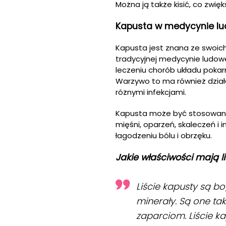
Można ją także kisić, co zwięk
Kapusta w medycynie lu
Kapusta jest znana ze swoich
tradycyjnej medycynie ludowe
leczeniu chorób układu pokar
Warzywo to ma również dział
różnymi infekcjami.
Kapusta może być stosowan
mięśni, oparzeń, skaleczeń i i
łagodzeniu bólu i obrzęku.
Jakie właściwości mają l
Liście kapusty są b
minerały. Są one ta
zaparciom. Liście k