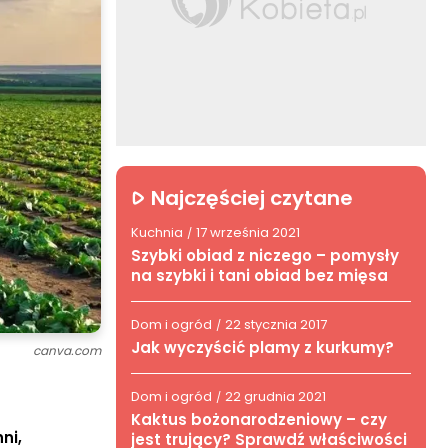
Najczęściej czytane
Kuchnia
17 września 2021
/
Szybki obiad z niczego – pomysły
na szybki i tani obiad bez mięsa
Dom i ogród
22 stycznia 2017
/
Jak wyczyścić plamy z kurkumy?
canva.com
Dom i ogród
22 grudnia 2021
/
Kaktus bożonarodzeniowy – czy
ni,
jest trujący? Sprawdź właściwości