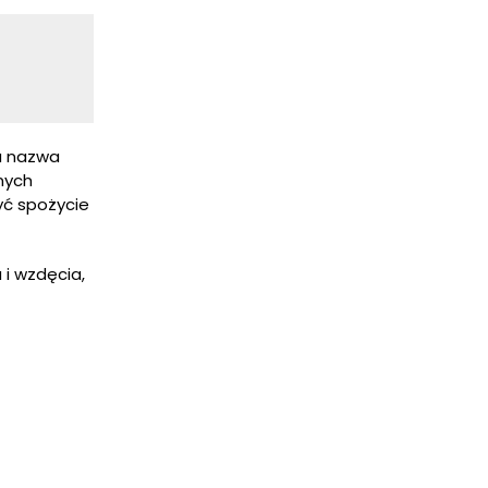
ma nazwa
nnych
yć spożycie
i wzdęcia,