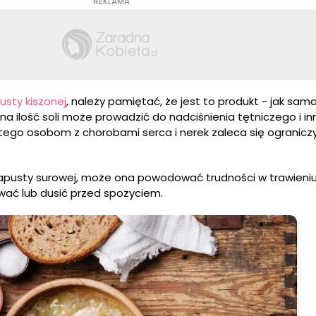
REKLAMA
usty kiszonej
, należy pamiętać, że jest to produkt - jak sa
na ilość soli może prowadzić do nadciśnienia tętniczego i i
ego osobom z chorobami serca i nerek zaleca się ogranicz
apusty surowej, może ona powodować trudności w trawieniu 
ować lub dusić przed spożyciem.