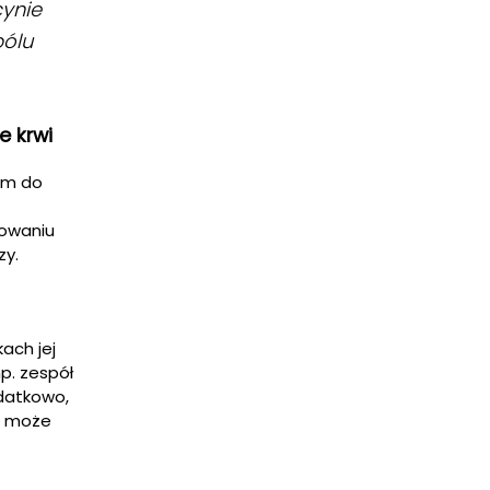
cynie
bólu
e krwi
wem do
lowaniu
zy.
ach jej
p. zespół
odatkowo,
i może