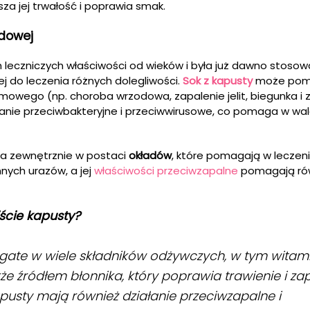
sza jej trwałość i poprawia smak.
dowej
 leczniczych właściwości od wieków i była już dawno stoso
j do leczenia różnych dolegliwości.
Sok z kapusty
może pom
mowego (np. choroba wrzodowa, zapalenie jelit, biegunka i z
anie przeciwbakteryjne i przeciwwirusowe, co pomaga w wal
a zewnętrznie w postaci
okładów
, które pomagają w leczeni
nnych urazów, a jej
właściwości przeciwzapalne
pomagają ró
iście kapusty?
ogate w wiele składników odżywczych, w tym witami
kże źródłem błonnika, który poprawia trawienie i z
apusty mają również działanie przeciwzapalne i