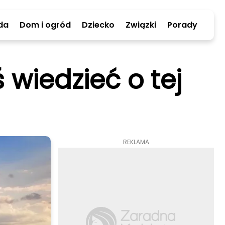
da
Dom i ogród
Dziecko
Związki
Porady
 wiedzieć o tej
REKLAMA