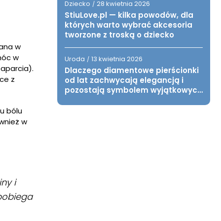
Dziecko
28 kwietnia 2026
/
StiuLove.pl — kilka powodów, dla
których warto wybrać akcesoria
tworzone z troską o dziecko
wana w
óc w
Uroda
13 kwietnia 2026
/
aparcia).
Dlaczego diamentowe pierścionki
ce z
od lat zachwycają elegancją i
pozostają symbolem wyjątkowych
chwil?
u bólu
wnież w
ny i
apobiega