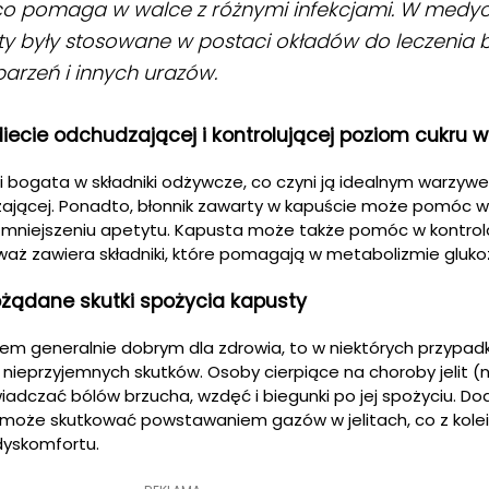
 co pomaga w walce z różnymi infekcjami. W medy
sty były stosowane w postaci okładów do leczenia 
parzeń i innych urazów.
ecie odchudzającej i kontrolującej poziom cukru w
i bogata w składniki odżywcze, co czyni ją idealnym warzy
ającej. Ponadto, błonnik zawarty w kapuście może pomóc w
i zmniejszeniu apetytu. Kapusta może także pomóc w kontro
waż zawiera składniki, które pomagają w metabolizmie gluko
ożądane skutki spożycia kapusty
m generalnie dobrym dla zdrowia, to w niektórych przypadk
ieprzyjemnych skutków. Osoby cierpiące na choroby jelit (n
iadczać bólów brzucha, wzdęć i biegunki po jej spożyciu. D
 może skutkować powstawaniem gazów w jelitach, co z kole
dyskomfortu.