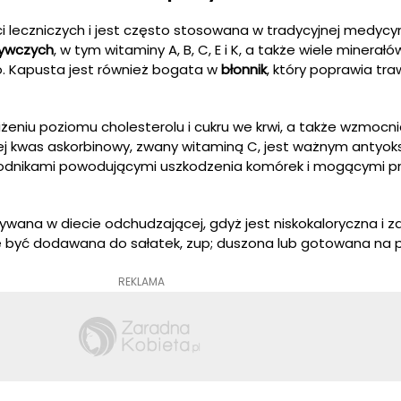
 leczniczych i jest często stosowana w tradycyjnej medycyn
żywczych
, w tym witaminy A, B, C, E i K, a także wiele minerałów
o. Kapusta jest również bogata w
błonnik
, który poprawia tra
niu poziomu cholesterolu i cukru we krwi, a także wzmocni
ej kwas askorbinowy, zwany witaminą C, jest ważnym antyo
odnikami powodującymi uszkodzenia komórek i mogącymi p
ywana w diecie odchudzającej, gdyż jest niskokaloryczna i z
 być dodawana do sałatek, zup; duszona lub gotowana na p
REKLAMA